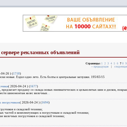
 сервере рекламных объявлений
Страницы:
1
2
3
4
5
6
7
8
9
« предыдущая
|
следующая
-04-26 ) (
1718
)
ски новые. Ездил одно лето. Есть болты и центральные заглушки. 195/65/15
узчики
( 2026-04-24 ) (
1677
)
, предлагает продажу со склада новых пневматических и цельнолитых шин и дисков, покры
вести шиномонтаж колес вилочных
...
х погрузчиков
( 2026-04-24 ) (
1694
)
рузчиков и складской техники;
ых частей и комплектующих к погрузчикам и складской техники;
ие вилочных погрузчиков и складской техники;