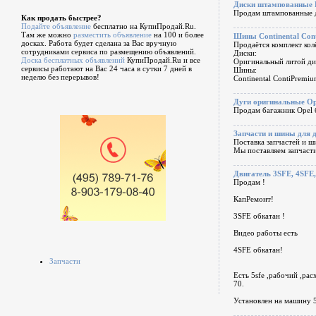
Диски штампованные 
Продам штампованные д
Как продать быстрее?
Подайте объявление
бесплатно на КупиПродай.Ru.
Там же можно
разместить объявление
на 100 и более
Шины Continental Cont
досках. Работа будет сделана за Вас вручную
Продаётся комплект колё
сотрудниками сервиса по размещению объявлений.
Диски:
Доска бесплатных объявлений
КупиПродай.Ru и все
Оригинальный литой ди
сервисы работают на Вас 24 часа в сутки 7 дней в
Шины:
неделю без перерывов!
Continental ContiPremi
Дуги оригинальные Ope
Продам багажник Opel 
Запчасти и шины для 
Поставка запчастей и ш
Мы поставляем запчасти
Двигатель 3SFE, 4SFE
Продам !
КапРемонт!
3SFE обкатан !
Видео работы есть
4SFE обкатан!
Запчасти
Есть 5sfe ,рабочий ,рас
70.
Установлен на машину 5