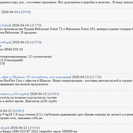
девался пару раз , состояние идеальное. Все документы и коробка в наличии . К нему покуп
( 2026-04-14 ) (
3939
)
 Esinti
( 2026-04-14 ) (
1770
)
а производства Турция Bekomsan Esinti 72 и Bekomsan Esinti 102, компрессорные станции Be
оров Bekomsan. В продаже
...
азборе
( 2026-04-13 ) (
1978
)
е
err D946 910.10
томатизированная, 12-ступенчатая)
HL6 (Гипоидный)
.278
, офис в Шанхае, 10 лет работы, опт и розница
( 2026-04-13 ) (
1750
)
ия HaoFlex Cars с офисом в Шанхае. Наша специализация - поставка автозапчастей в страны
ставщиками мы можем предложить
...
еликом.д.245.турбо
( 2026-04-13 ) (
1801
)
готель на полном ходу.кузов по частям
ь в любое время. Двигатель д245.турбо
26-04-12 ) (
1961
)
 9 4g18 1.6 под степень 8.5,с глубокими цыковками( при обрыве клапана не загнет) устано
оршне есть, заказывал себе,не
...
зборе
( 2026-04-12 ) (
1943
)
а Камаз 5490-023-87 2022 гвпробег около 200000 км