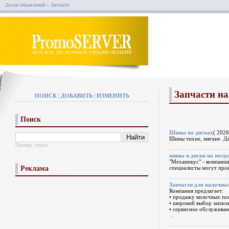
Доски объявлений
»
Запчасти
Запчасти на
ПОИСК
|
ДОБАВИТЬ
|
ИЗМЕНИТЬ
Поиск
Шины на дисках
( 2026
Шины тихие, мягкие. Ди
Пример:
отдых
шины и диски на погр
"Механикус" - компания
Реклама
специалисты могут про
Запчасти для вилочны
Компания предлагает:
• продажу вилочных пог
• широкий выбор запасн
• сервисное обслуживан
...