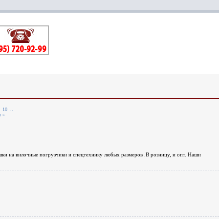
10
..
 »
шки на вилочные погрузчики и спецтехнику любых размеров .В розницу, и опт. Наши