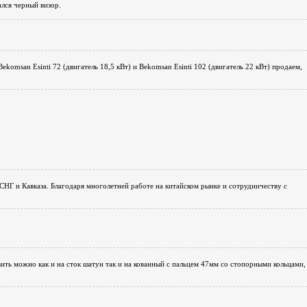
ался черный визор.
komsan Esinti 72 (двигатель 18,5 кВт) и Bekomsan Esinti 102 (двигатель 22 кВт) продаем,
 СНГ и Кавказа. Благодаря многолетней работе на китайском рынке и сотрудничеству с
вить можно как и на сток шатун так и на кованный с пальцем 47мм со стопорными кольцами,