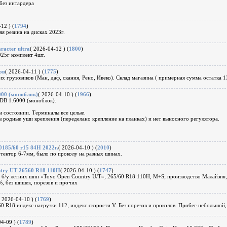
без интардера
12 ) (
1794
)
я резина на дисках 2023г.
aracter ultra
( 2026-04-12 ) (
1800
)
25г комплект 4шт.
ов
( 2026-04-11 ) (
1775
)
х грузовиков (Ман, даф, скания, Рено, Ивеко). Склад магазина ( примерная сумма остатка 1
000 (моноблок)
( 2026-04-10 ) (
1966
)
DB 1.6000 (моноблок).
 состоянии. Терминалы все целые.
ы родные уши крепления (переделано крепление на планках) и нет выносного регулятора.
185/60 r15 84H 2022г.
( 2026-04-10 ) (
2010
)
тектор 6-7мм, было по проколу на разных шинах.
try UT 26560 R18 110H
( 2026-04-10 ) (
1747
)
 б/у летних шин «Toyo Open Country U/T», 265/60 R18 110Н, М+S; производство Малайзия, 
, без шишек, порезов и прочих
( 2026-04-10 ) (
1769
)
18 индекс нагрузки 112, индекс скорости V. Без порезов и проколов. Пробег небольшой,
4-09 ) (
1789
)