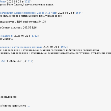
Рено
( 2026-04-23 ) (
1723
)
иски Рено Дастер,4 штуки,состояние новых.
i Premium Contact размером 20555 R16 4шт.
( 2026-04-23 ) (
1684
)
с 4шт., в сборе с литым диском, цена указана за всё.
ск диаметром R16, разболтовка 5x108
umContact размером 205/55 R16
l zafira b
( 2026-04-22 ) (
1722
)
бу 2 ключа
дорожной и строительной техники
( 2026-04-21 ) (
1972
)
ин для дорожной и строительной техники Российского и Китайского производства.
 и шины для дорожной и строительной техники (экскаваторы, погрузчики, бульдозеры, грей
, 5SFE
( 2026-04-21 ) (
1817
)
ходовал масло!
sfe после капремонта !
...