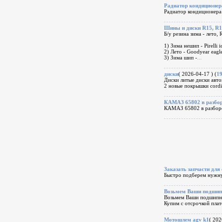
Радиатор кондиционера
Радиатор кондиционер
Шины и диски R15, R16
Б/у резина зима - лето, 
1) Зима нешип - Pirelli 
2) Лето - Goodyear eagl
3) Зима шип -
...
диски
( 2026-04-17 ) (
1
Диски литые диски авто
2 новые покрышки cordia
КАМАЗ 65802 в разбо
КАМАЗ 65802 в разборе 
Заказать запчасти для
Быстро подберем нужную
Возьмем Ваши подшипн
Возьмем Ваши подшипни
Купим с отсрочкой пла
Мотошлем agv k1
( 202