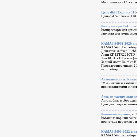
Мотошлем agv k1 xxl, о
Цепь did 525zmv-x 118
Цепь did 525zmv-x 118
Компрессоры Bekomsan
Компрессоры для цемент
запчасти для компресс
КАМАЗ 54901 2020 в р
КАМАЗ 54901 в разбор
Двигатель либхер Liebh
Акпп ZF 12TX2210TD
Тип КПП: ZF Traxon (ав
Задний мост: Daimler 
Передаточное число: 2
авторазбор
Автозапчасти из Китая
"Мы - китайская компан
производителями и по
Авто по частям .или ц
Автомобиль в сборе.дви
Цена договорная звонит
Кованные поршни
( 20
Кованные поршни лансер
под кольца протечки в п
КАМАЗ 5490 2022 в ра
КАМАЗ 5490 в разборе 