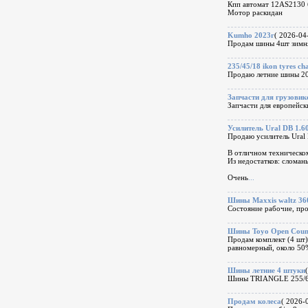
Кпп автомат 12AS2130 
Мотор раскидан
Kumho 2023г
( 2026-04-
Продам шины 4шт зимня
235/45/18 ikon tyres ch
Продаю летние шины 20
Запчасти для грузовик
Запчасти для европейски
Усилитель Ural DB 1.6
Продаю усилитель Ural 
В отличном техническом
Из недостатков: сломан
Очень
...
Шины Maxxis waltz 360
Состояние рабочие, про
Шины Toyo Open Coun
Продам комплект (4 шт)
равномерный, около 50%
Шины летние 4 штуки
Шины TRIANGLE 255/60 R
Продам колеса
( 2026-0