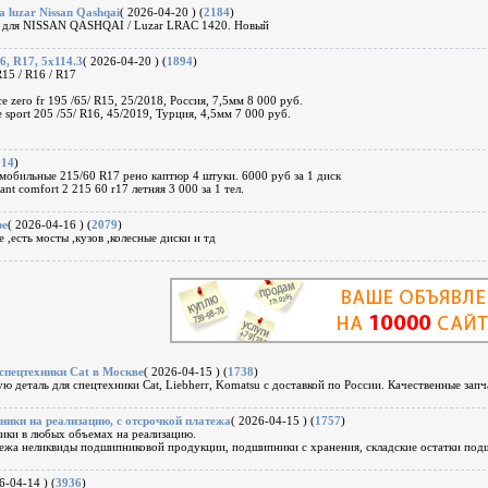
 luzar Nissan Qashqai
( 2026-04-20 ) (
2184
)
а для NISSAN QASHQAI / Luzar LRAC 1420. Новый
, R17, 5x114.3
( 2026-04-20 ) (
1894
)
R15 / R16 / R17
ice zero fr 195 /65/ R15, 25/2018, Россия, 7,5мм 8 000 руб.
e sport 205 /55/ R16, 45/2019, Турция, 4,5мм 7 000 руб.
914
)
мобильные 215/60 R17 рено каптюр 4 штуки. 6000 руб за 1 диск
nt comfort 2 215 60 r17 летняя 3 000 за 1 тел.
ре
( 2026-04-16 ) (
2079
)
,есть мосты ,кузов ,колесные диски и тд
 спецтехники Cat в Москве
( 2026-04-15 ) (
1738
)
 деталь для спецтехники Cat, Liebherr, Komatsu с доставкой по России. Качественные за
ики на реализацию, с отсрочкой платежа
( 2026-04-15 ) (
1757
)
ки в любых объемах на реализацию.
тежа неликвиды подшипниковой продукции, подшипники с хранения, складские остатки под
6-04-14 ) (
3936
)