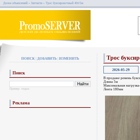
Доски объявлений
»
Запчасти
»
Трос буксировочный 40т/5м
Трос букси
ПОИСК
|
ДОБАВИТЬ
|
ИЗМЕНИТЬ
2026-05-29
Поиск
В продаже ремень букс
Длина 5м
Максимальная нагрузка-
Пример:
отдых
Лента 180мм
Реклама