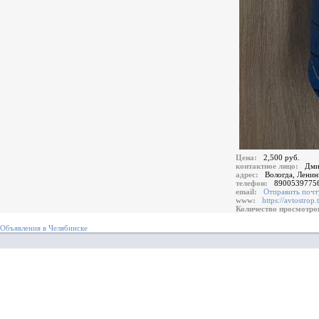
Цена:
2,500 руб.
контактное лицо:
Дми
адрес:
Вологда, Ленин
телефон:
8900539775
email:
Отправить почт
www:
https://avtostrop.
Количество просмотр
Объявления в Челябинске