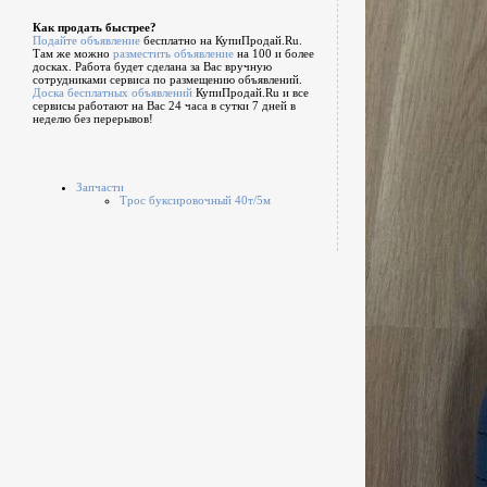
Как продать быстрее?
Подайте объявление
бесплатно на КупиПродай.Ru.
Там же можно
разместить объявление
на 100 и более
досках. Работа будет сделана за Вас вручную
сотрудниками сервиса по размещению объявлений.
Доска бесплатных объявлений
КупиПродай.Ru и все
сервисы работают на Вас 24 часа в сутки 7 дней в
неделю без перерывов!
Запчасти
Трос буксировочный 40т/5м