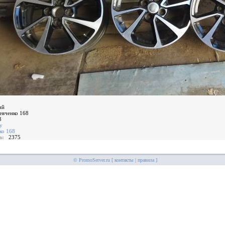
ий
евченко 168
3
у
ко 168
ов:
2375
© PromoServer.ru [
контакты
|
правила
]