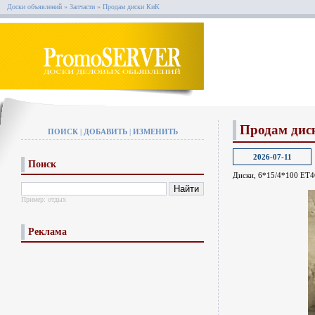
Доски объявлений
»
Запчасти
»
Продам диски КиК
Продам дис
ПОИСК
|
ДОБАВИТЬ
|
ИЗМЕНИТЬ
2026-07-11
Поиск
Диски, 6*15/4*100 ET46
Пример:
отдых
Реклама