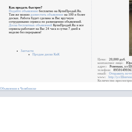
Как продать быстрее?
Подайте объявление
бесплатно на КупиПродай.Ru.
Там же можно
разместить объявление
на 100 и более
досках. Работа будет сделана за Вас вручную
сотрудниками сервиса по размещению объявлений.
Доска бесплатных объявлений
КупиПродай.Ru и все
сервисы работают на Вас 24 часа в сутки 7 дней в
неделю без перерывов!
Запчасти
Продам диски КиК
Цена:
20,000 руб.
контактное лицо:
Юр
адрес:
Ровеньки, ул Ш
телефон:
8959149936
email:
Отправить почт
www:
http://ул Шевчен
Количество просмотр
Объявления в Челябинске